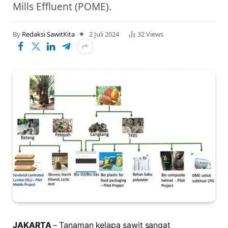
Mills Effluent (POME).
By
Redaksi SawitKita
2 Juli 2024
32
Views
JAKARTA
– Tanaman kelapa sawit sangat