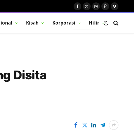
Facebook
X
Instagram
Pinterest
Vimeo
(Twitter)
ional
Kisah
Korporasi
Hilir
BUTTON
ng Disita