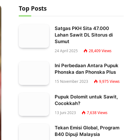
Top Posts
Satgas PKH Sita 47.000
Lahan Sawit DL Sitorus di
Sumut
24 April 2025
28,409
Views
Ini Perbedaan Antara Pupuk
Phonska dan Phonska Plus
15 November 2023
9,975
Views
Pupuk Dolomit untuk Sawit,
Cocokkah?
13 Juni 2023
7,638
Views
Tekan Emisi Global, Program
B40 Dipuji Malaysia