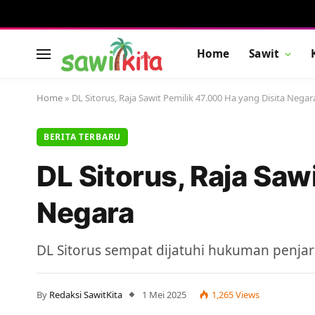
Home
Sawit
Home
»
DL Sitorus, Raja Sawit Pemilik 47.000 Ha yang Disita Negar
BERITA TERBARU
DL Sitorus, Raja Saw
Negara
DL Sitorus sempat dijatuhi hukuman penjar
By
Redaksi SawitKita
1 Mei 2025
1,265
Views