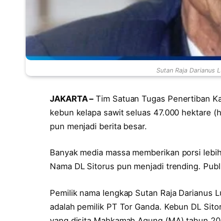
Sutan Raja Darianus L
JAKARTA –
Tim Satuan Tugas Penertiban Ka
kebun kelapa sawit seluas 47.000 hektare (h
pun menjadi berita besar.
Banyak media massa memberikan porsi lebih 
Nama DL Sitorus pun menjadi trending. Publ
Pemilik nama lengkap Sutan Raja Darianus L
adalah pemilik PT Tor Ganda. Kebun DL Sit
yang disita Mahkamah Agung (MA) tahun 2006