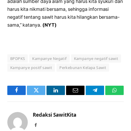
adalah sumber daya alam yang harus kita syukuri dan
harus kita nikmati bersama, sehingga informasi
negatif tentang sawit harus kita hilangkan bersama-
sama,” katanya.
(NYT)
BPDPKS
Kampanye Negatif
Kampanye negatif sawit
Kampanye positf sawit
Perkebunan Kelapa Sawit
Facebook
Twitter
LinkedIn
Email
Telegram
WhatsA
Redaksi SawitKita
Facebook