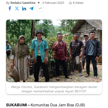
By
Redaksi SawitKita
3 Februari 2025
6
Views
Warga Cisolok, Sukabumi mengembangkan beragam durian
dengan memanfaatkan pupuk hayati BIOTOP.
SUKABUMI –
Komunitas Dua Jam Bisa (DJB)