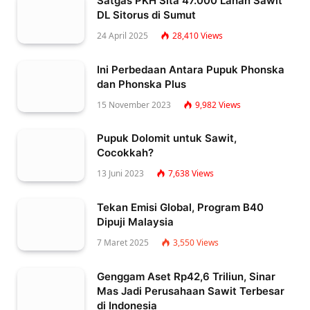
Satgas PKH Sita 47.000 Lahan Sawit
DL Sitorus di Sumut
24 April 2025
28,410
Views
Ini Perbedaan Antara Pupuk Phonska
dan Phonska Plus
15 November 2023
9,982
Views
Pupuk Dolomit untuk Sawit,
Cocokkah?
13 Juni 2023
7,638
Views
Tekan Emisi Global, Program B40
Dipuji Malaysia
7 Maret 2025
3,550
Views
Genggam Aset Rp42,6 Triliun, Sinar
Mas Jadi Perusahaan Sawit Terbesar
di Indonesia