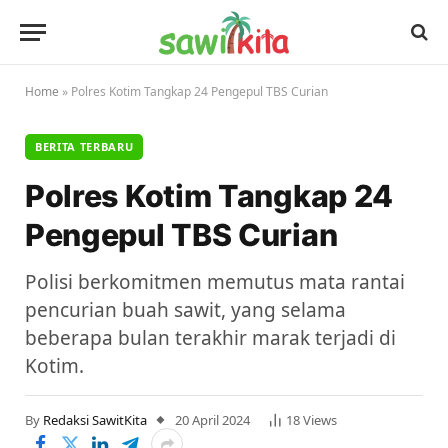
Home
»
Polres Kotim Tangkap 24 Pengepul TBS Curian
BERITA TERBARU
Polres Kotim Tangkap 24
Pengepul TBS Curian
Polisi berkomitmen memutus mata rantai
pencurian buah sawit, yang selama
beberapa bulan terakhir marak terjadi di
Kotim.
By
Redaksi SawitKita
20 April 2024
18
Views