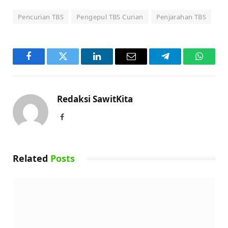
Pencurian TBS
Pengepul TBS Curian
Penjarahan TBS
Facebook
Twitter
LinkedIn
Email
Telegram
WhatsA
Redaksi SawitKita
Facebook
Related
Posts