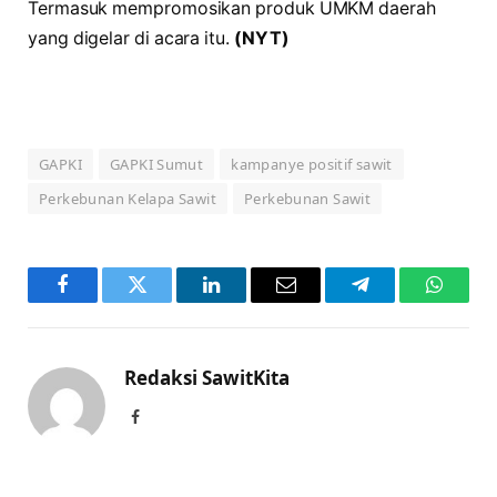
Termasuk mempromosikan produk UMKM daerah
yang digelar di acara itu.
(NYT)
GAPKI
GAPKI Sumut
kampanye positif sawit
Perkebunan Kelapa Sawit
Perkebunan Sawit
Facebook
Twitter
LinkedIn
Email
Telegram
WhatsA
Redaksi SawitKita
Facebook