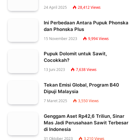
24 April 2025
28,412
Views
Ini Perbedaan Antara Pupuk Phonska
dan Phonska Plus
15 November 2023
9,994
Views
Pupuk Dolomit untuk Sawit,
Cocokkah?
13 Juni 2023
7,638
Views
Tekan Emisi Global, Program B40
Dipuji Malaysia
7 Maret 2025
3,550
Views
Genggam Aset Rp42,6 Triliun, Sinar
Mas Jadi Perusahaan Sawit Terbesar
di Indonesia
31 Oktober 2023
3,210
Views