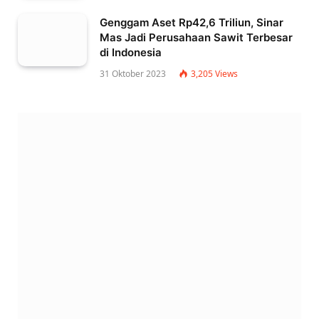
Genggam Aset Rp42,6 Triliun, Sinar
Mas Jadi Perusahaan Sawit Terbesar
di Indonesia
31 Oktober 2023
3,205
Views