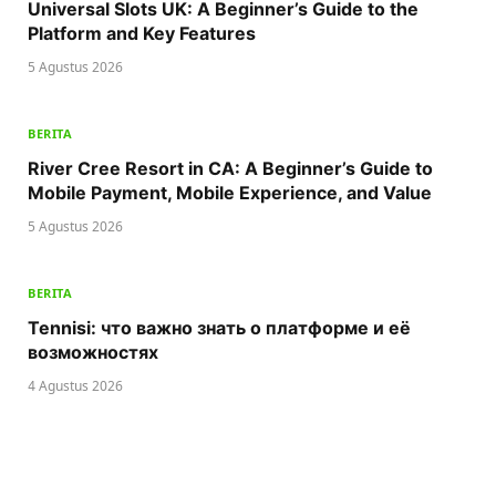
Universal Slots UK: A Beginner’s Guide to the
Platform and Key Features
5 Agustus 2026
BERITA
River Cree Resort in CA: A Beginner’s Guide to
Mobile Payment, Mobile Experience, and Value
5 Agustus 2026
BERITA
Tennisi: что важно знать о платформе и её
возможностях
4 Agustus 2026