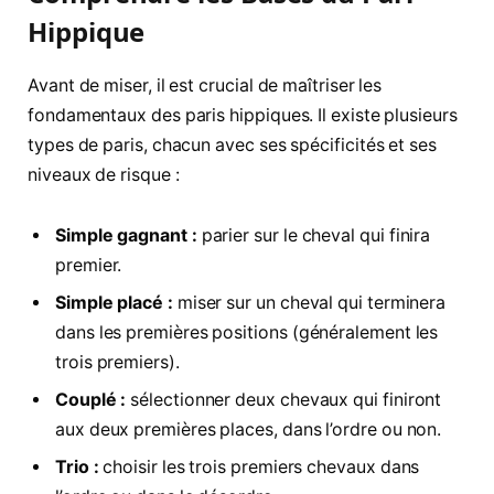
Hippique
Avant de miser, il est crucial de maîtriser les
fondamentaux des paris hippiques. Il existe plusieurs
types de paris, chacun avec ses spécificités et ses
niveaux de risque :
Simple gagnant :
parier sur le cheval qui finira
premier.
Simple placé :
miser sur un cheval qui terminera
dans les premières positions (généralement les
trois premiers).
Couplé :
sélectionner deux chevaux qui finiront
aux deux premières places, dans l’ordre ou non.
Trio :
choisir les trois premiers chevaux dans