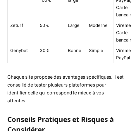
100 €
large
PayPal
Carte
bancai
Zeturf
50 €
Large
Moderne
Vireme
Carte
bancai
Genybet
30 €
Bonne
Simple
Vireme
PayPal
Chaque site propose des avantages spécifiques. Il est
conseillé de tester plusieurs plateformes pour
identifier celle qui correspond le mieux à vos
attentes.
Conseils Pratiques et Risques à
Considérer