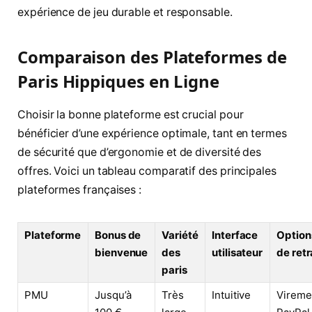
expérience de jeu durable et responsable.
Comparaison des Plateformes de
Paris Hippiques en Ligne
Choisir la bonne plateforme est crucial pour
bénéficier d’une expérience optimale, tant en termes
de sécurité que d’ergonomie et de diversité des
offres. Voici un tableau comparatif des principales
plateformes françaises :
Plateforme
Bonus de
Variété
Interface
Option
bienvenue
des
utilisateur
de retr
paris
PMU
Jusqu’à
Très
Intuitive
Vireme