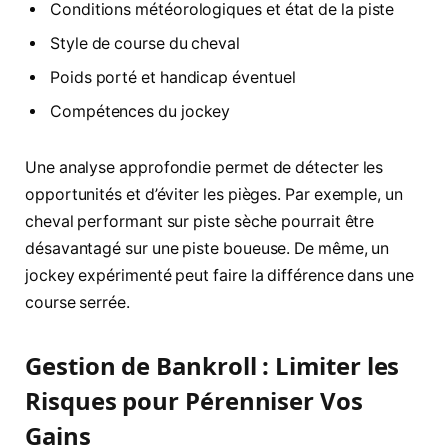
Conditions météorologiques et état de la piste
Style de course du cheval
Poids porté et handicap éventuel
Compétences du jockey
Une analyse approfondie permet de détecter les
opportunités et d’éviter les pièges. Par exemple, un
cheval performant sur piste sèche pourrait être
désavantagé sur une piste boueuse. De même, un
jockey expérimenté peut faire la différence dans une
course serrée.
Gestion de Bankroll : Limiter les
Risques pour Pérenniser Vos
Gains