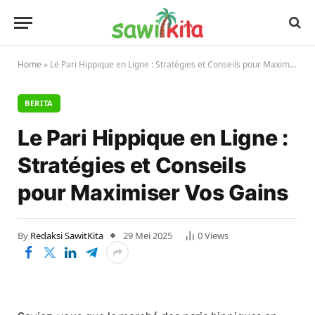
Home
»
Le Pari Hippique en Ligne : Stratégies et Conseils pour Maximiser Vos Gains
BERITA
Le Pari Hippique en Ligne :
Stratégies et Conseils
pour Maximiser Vos Gains
By
Redaksi SawitKita
29 Mei 2025
0
Views