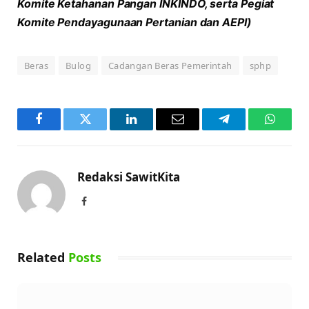
Komite Ketahanan Pangan INKINDO, serta Pegiat
Komite Pendayagunaan Pertanian dan AEPI)
Beras
Bulog
Cadangan Beras Pemerintah
sphp
Facebook
Twitter
LinkedIn
Email
Telegram
WhatsA
Redaksi SawitKita
Facebook
Related
Posts