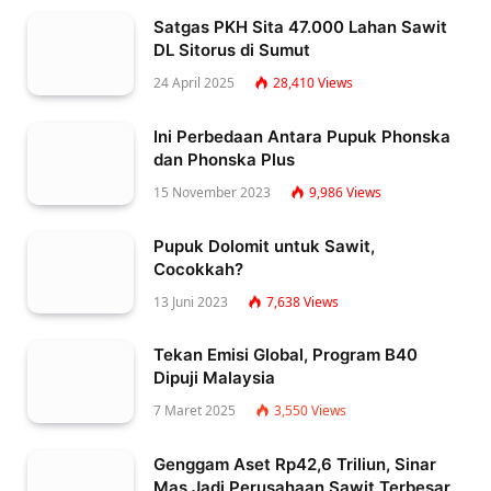
Satgas PKH Sita 47.000 Lahan Sawit
DL Sitorus di Sumut
24 April 2025
28,410
Views
Ini Perbedaan Antara Pupuk Phonska
dan Phonska Plus
15 November 2023
9,986
Views
Pupuk Dolomit untuk Sawit,
Cocokkah?
13 Juni 2023
7,638
Views
Tekan Emisi Global, Program B40
Dipuji Malaysia
7 Maret 2025
3,550
Views
Genggam Aset Rp42,6 Triliun, Sinar
Mas Jadi Perusahaan Sawit Terbesar