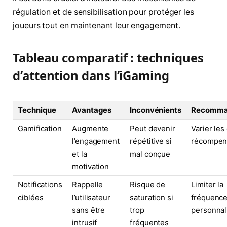
régulation et de sensibilisation pour protéger les
joueurs tout en maintenant leur engagement.
Tableau comparatif : techniques
d’attention dans l’iGaming
Technique
Avantages
Inconvénients
Recomma
Gamification
Augmente
Peut devenir
Varier les 
l’engagement
répétitive si
récompen
et la
mal conçue
motivation
Notifications
Rappelle
Risque de
Limiter la
ciblées
l’utilisateur
saturation si
fréquence
sans être
trop
personnal
intrusif
fréquentes