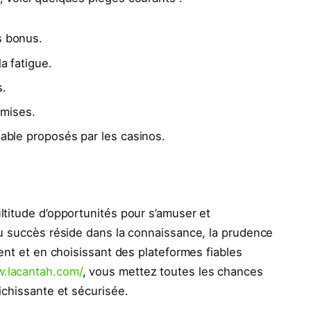
s bonus.
la fatigue.
s.
 mises.
sable proposés par les casinos.
titude d’opportunités pour s’amuser et
u succès réside dans la connaissance, la prudence
ent et en choisissant des plateformes fiables
w.lacantah.com/
, vous mettez toutes les chances
ichissante et sécurisée.