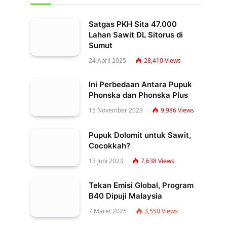
Satgas PKH Sita 47.000
Lahan Sawit DL Sitorus di
Sumut
24 April 2025
28,410
Views
Ini Perbedaan Antara Pupuk
Phonska dan Phonska Plus
15 November 2023
9,986
Views
Pupuk Dolomit untuk Sawit,
Cocokkah?
13 Juni 2023
7,638
Views
Tekan Emisi Global, Program
B40 Dipuji Malaysia
7 Maret 2025
3,550
Views