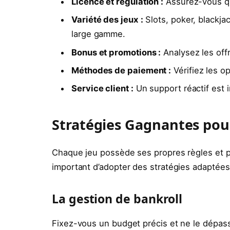
Licence et régulation :
Assurez-vous qu
Variété des jeux :
Slots, poker, blackja
large gamme.
Bonus et promotions :
Analysez les off
Méthodes de paiement :
Vérifiez les op
Service client :
Un support réactif est 
Stratégies Gagnantes pour
Chaque jeu possède ses propres règles et pr
important d’adopter des stratégies adaptées
La gestion de bankroll
Fixez-vous un budget précis et ne le dépass