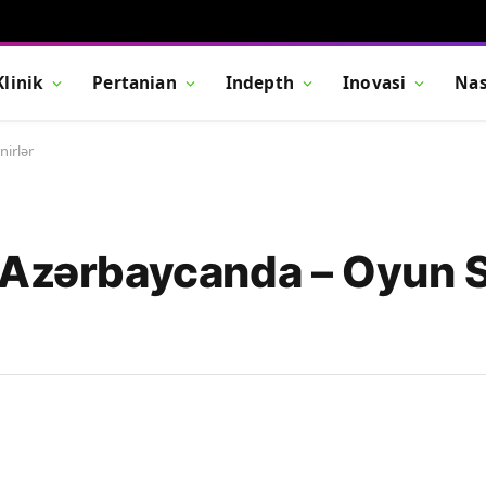
Klinik
Pertanian
Indepth
Inovasi
Nas
nirlər
 Azərbaycanda – Oyun S