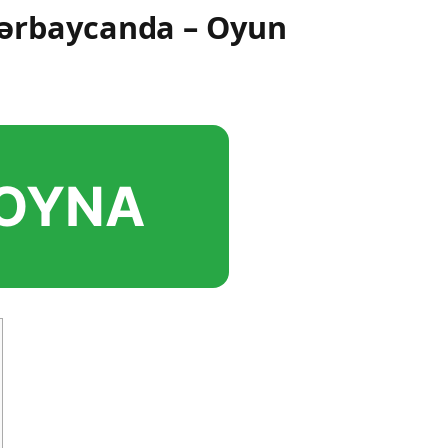
zərbaycanda – Oyun
OYNA