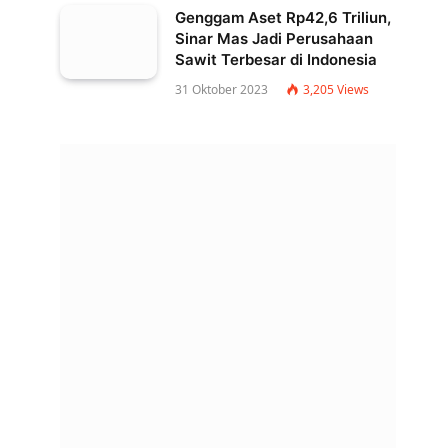
Genggam Aset Rp42,6 Triliun,
Sinar Mas Jadi Perusahaan
Sawit Terbesar di Indonesia
31 Oktober 2023
3,205
Views