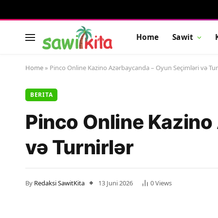
Home
Sawit
Home
»
Pinco Online Kazino Azərbaycanda – Oyun Seçimləri və Tur
BERITA
Pinco Online Kazino
və Turnirlər
By
Redaksi SawitKita
13 Juni 2026
0
Views