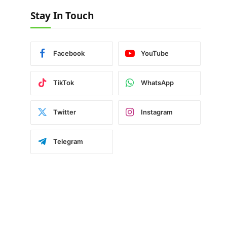
Stay In Touch
Facebook
YouTube
TikTok
WhatsApp
Twitter
Instagram
Telegram