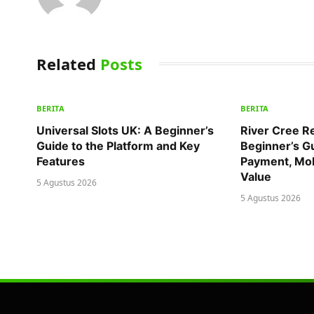
Related
Posts
BERITA
BERITA
Universal Slots UK: A Beginner’s
River Cree Re
Guide to the Platform and Key
Beginner’s G
Features
Payment, Mob
Value
5 Agustus 2026
5 Agustus 2026