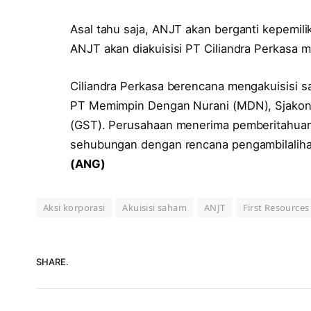
Asal tahu saja, ANJT akan berganti kepemi
ANJT akan diakuisisi PT Ciliandra Perkasa mi
Ciliandra Perkasa berencana mengakuisisi 
PT Memimpin Dengan Nurani (MDN), Sjakon 
(GST). Perusahaan menerima pemberitahuan t
sehubungan dengan rencana pengambilalihan
(ANG)
Aksi korporasi
Akuisisi saham
ANJT
First Resources
SHARE.