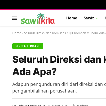
Home
Sawit
Home
»
Seluruh Direksi dan Komisaris ANJT Kompak Mundur. Ada
BERITA TERBARU
Seluruh Direksi da
Ada Apa?
Adapun pengunduran diri dari direksi dan
pengambilalihan perusahaan.
By
Redaksi SawitKita
19 Maret 2025
34
Views