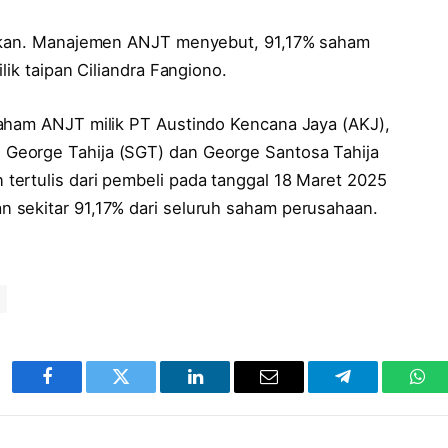
likan. Manajemen ANJT menyebut, 91,17% saham
lik taipan Ciliandra Fangiono.
saham ANJT milik PT Austindo Kencana Jaya (AKJ),
George Tahija (SGT) dan George Santosa Tahija
ertulis dari pembeli pada tanggal 18 Maret 2025
 sekitar 91,17% dari seluruh saham perusahaan.
Facebook
Twitter
LinkedIn
Email
Telegram
Wha