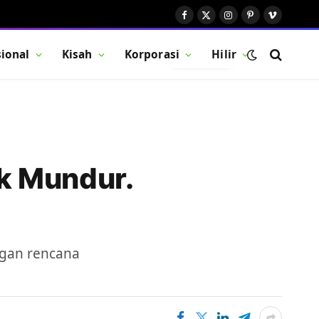
Facebook
X
Instagram
Pinterest
Vimeo
(Twitter)
ional
Kisah
Korporasi
Hilir
BUTTON
k Mundur.
ngan rencana