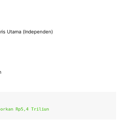
aris Utama (Independen)
n
torkan Rp5,4 Triliun