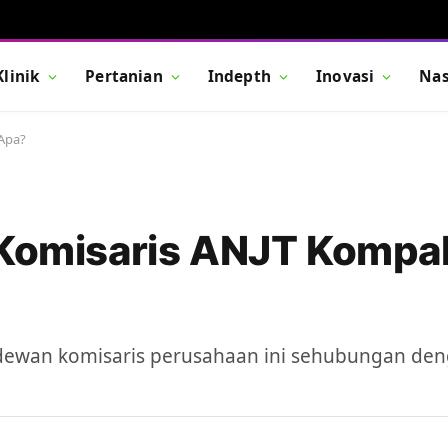
Klinik
Pertanian
Indepth
Inovasi
Nas
 Apa?
n Komisaris ANJT Kompa
 dewan komisaris perusahaan ini sehubungan de