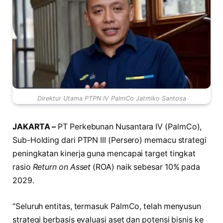
Direktur Utama PTPN IV PalmCo Jatmiko Santosa
JAKARTA –
PT Perkebunan Nusantara IV (PalmCo),
Sub-Holding dari PTPN III (Persero) memacu strategi
peningkatan kinerja guna mencapai target tingkat
rasio
Return on Asset
(ROA) naik sebesar 10% pada
2029.
“Seluruh entitas, termasuk PalmCo, telah menyusun
strategi berbasis evaluasi aset dan potensi bisnis ke