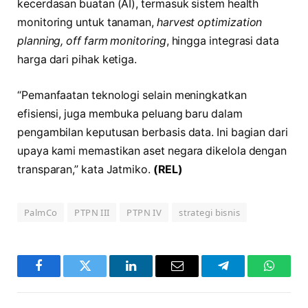
kecerdasan buatan (AI), termasuk sistem health
monitoring untuk tanaman,
harvest optimization
planning, off farm monitoring
, hingga integrasi data
harga dari pihak ketiga.
“Pemanfaatan teknologi selain meningkatkan
efisiensi, juga membuka peluang baru dalam
pengambilan keputusan berbasis data. Ini bagian dari
upaya kami memastikan aset negara dikelola dengan
transparan,” kata Jatmiko.
(REL)
PalmCo
PTPN III
PTPN IV
strategi bisnis
Facebook
Twitter
LinkedIn
Email
Telegram
WhatsA