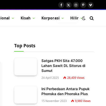
Facebook
X
Instagram
Pinterest
Vimeo
(Twitter)
ional
Kisah
Korporasi
Hilir
BUTTON
Top Posts
Satgas PKH Sita 47.000
Lahan Sawit DL Sitorus di
Sumut
24 April 2025
28,409
Views
Ini Perbedaan Antara Pupuk
Phonska dan Phonska Plus
15 November 2023
9,980
Views