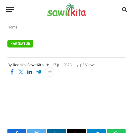
Home
KARIKATUR
By
Redaksi SawitKita
17 Juli 2023
3
Views