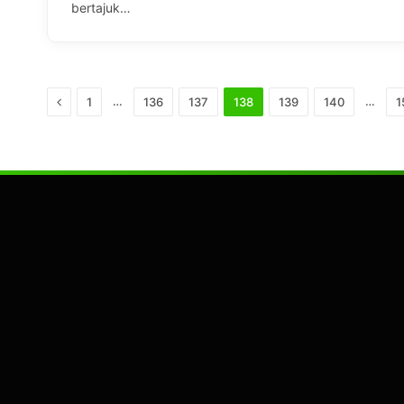
bertajuk…
Previous
…
…
1
136
137
138
139
140
1