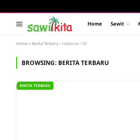
Home
Sawit
Home
»
Berita Terbaru
»
Halaman 138
BROWSING:
BERITA TERBARU
BERITA TERBARU