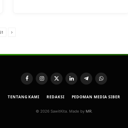
Next
51
Facebook
Instagram
X
LinkedIn
Telegram
WhatsApp
(Twitter)
TENTANG KAMI
REDAKSI
PEDOMAN MEDIA SIBER
© 2026 SawitKita. Made by
MR
.