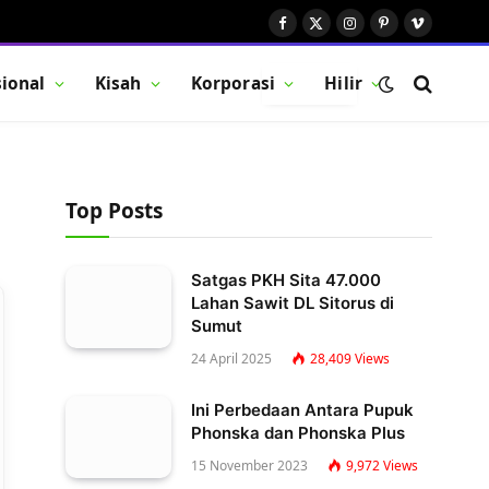
Facebook
X
Instagram
Pinterest
Vimeo
(Twitter)
ional
Kisah
Korporasi
Hilir
BUTTON
Top Posts
Satgas PKH Sita 47.000
Lahan Sawit DL Sitorus di
Sumut
24 April 2025
28,409
Views
Ini Perbedaan Antara Pupuk
Phonska dan Phonska Plus
15 November 2023
9,972
Views