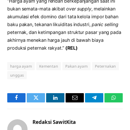
“Harga ayam yang rendah berkepanjangan saat ini
bukan semata-mata akibat
over supply
, melainkan
akumulasi efek domino dari tata kelola impor bahan
baku pakan, tekanan likuiditas industri,
panic selling
peternak, dan ketimpangan struktur pasar yang pada
akhirnya menekan harga jauh di bawah biaya
produksi peternak rakyat.”
(REL)
harga ayam
Kementan
Pakan ayam
Peternakan
unggas
Facebook
Twitter
LinkedIn
Email
Telegram
WhatsA
Redaksi SawitKita