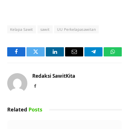
Kelapa Sawit
sawit
UU Perkelapasawitan
Facebook
Twitter
LinkedIn
Email
Telegram
WhatsA
Redaksi SawitKita
Facebook
Related
Posts