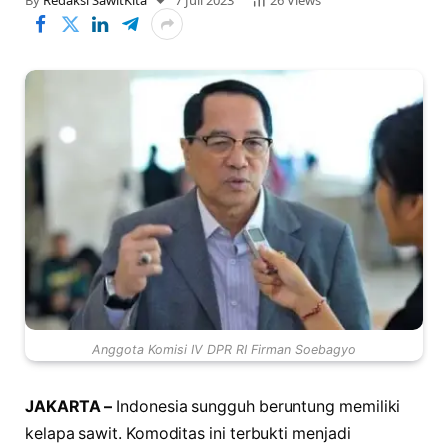
By
Redaksi SawitKita
7 Juli 2023
26
Views
Anggota Komisi IV DPR RI Firman Soebagyo
JAKARTA –
Indonesia sungguh beruntung memiliki
kelapa sawit. Komoditas ini terbukti menjadi