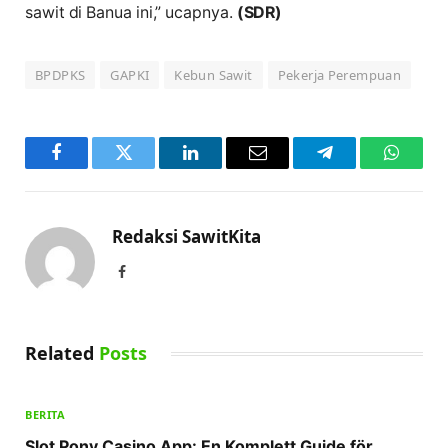
sawit di Banua ini,” ucapnya.
(SDR)
BPDPKS
GAPKI
Kebun Sawit
Pekerja Perempuan
Facebook
Twitter
LinkedIn
Email
Telegram
WhatsA
Redaksi SawitKita
Facebook
Related
Posts
BERITA
Slot Pony Casino App: En Komplett Guide för