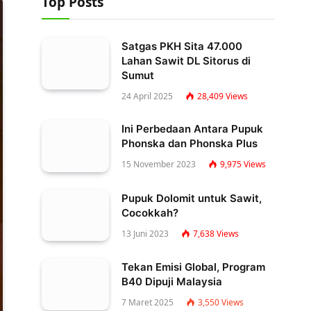
Top Posts
Satgas PKH Sita 47.000
Lahan Sawit DL Sitorus di
Sumut
24 April 2025
28,409
Views
Ini Perbedaan Antara Pupuk
Phonska dan Phonska Plus
15 November 2023
9,975
Views
Pupuk Dolomit untuk Sawit,
Cocokkah?
13 Juni 2023
7,638
Views
Tekan Emisi Global, Program
B40 Dipuji Malaysia
7 Maret 2025
3,550
Views