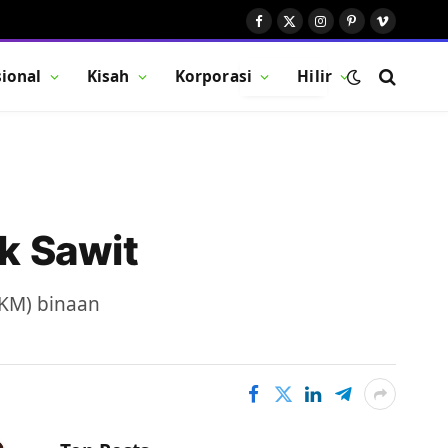
Facebook
X
Instagram
Pinterest
Vimeo
(Twitter)
ional
Kisah
Korporasi
Hilir
BUTTON
k Sawit
UKM) binaan