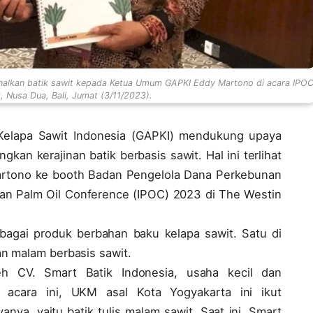
genalkan batik sawit kepada Ketua Umum GAPKI Eddy Martono di acara IPO
, Nusa Dua, Bali, Jumat (3/11/2023).
lapa Sawit Indonesia (GAPKI) mendukung upaya
an kerajinan batik berbasis sawit. Hal ini terlihat
rtono ke booth Badan Pengelola Dana Perkebunan
an Palm Oil Conference (IPOC) 2023 di The Westin
bagai produk berbahan baku kelapa sawit. Satu di
n malam berbasis sawit.
leh CV. Smart Batik Indonesia, usaha kecil dan
cara ini, UKM asal Kota Yogyakarta ini ikut
ya, yaitu batik tulis malam sawit. Saat ini, Smart