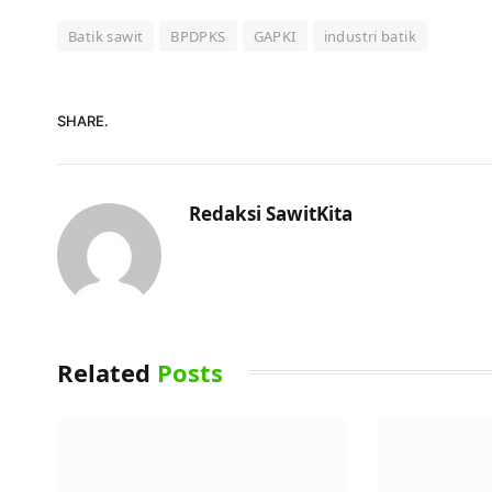
Batik sawit
BPDPKS
GAPKI
industri batik
SHARE.
Redaksi SawitKita
Related
Posts