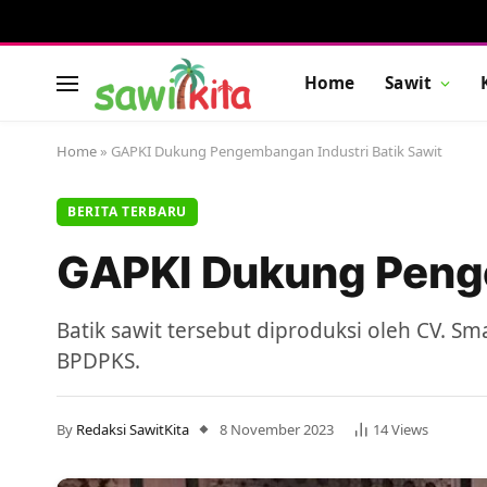
Home
Sawit
Home
»
GAPKI Dukung Pengembangan Industri Batik Sawit
BERITA TERBARU
GAPKI Dukung Penge
Batik sawit tersebut diproduksi oleh CV. S
BPDPKS.
By
Redaksi SawitKita
8 November 2023
14
Views