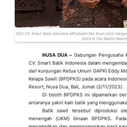
CEO CV. Smart Batik Indonesia Miftahudin Nur Ihsan (kiri) men
2023 di The Westin Resort
NUSA DUA –
Gabungan Pengusaha Ke
CV. Smart Batik Indonesia dalam mengembangk
dari kunjungan Ketua Umum GAPKI Eddy Ma
Kelapa Sawit (BPDPKS) pada acara Indonesi
Resort, Nusa Dua, Bali, Jumat (3/11/2023).
Di booth BPDPKS ini dipamerkan ber
antaranya yakni kain batik yang menggunaka
Batik sawit tersebut diproduksi o
menengah (UKM) binaan BPDPKS. Pada a
menampilkan dan mempromosikan hasil karyan