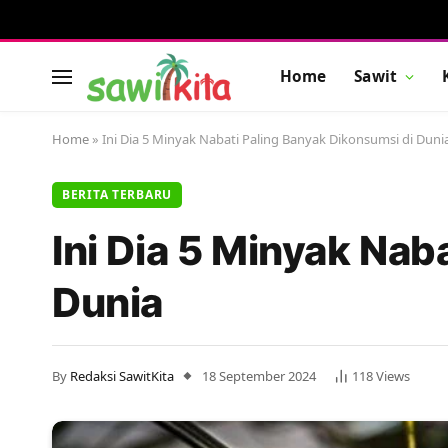
Home
Sawit
Home
»
Ini Dia 5 Minyak Nabati Paling Banyak Dikonsumsi di Duni
BERITA TERBARU
Ini Dia 5 Minyak Nab
Dunia
By
Redaksi SawitKita
18 September 2024
118
Views