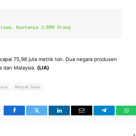
siswa, Kuotanya 3.000 Orang 
apai 75,98 juta metrik ton. Dua negara produsen
ia dan Malaysia.
(LIA)
unia
Minyak Sawit
Facebook
Twitter
LinkedIn
Email
Telegram
Wha