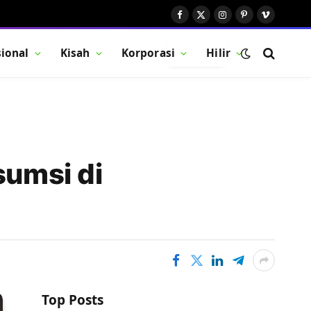
Facebook
X
Instagram
Pinterest
Vimeo
(Twitter)
ional
Kisah
Korporasi
Hilir
BUTTON
sumsi di
Top Posts