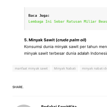
Baca Juga:
Lembaga Ini Sebar Ratusan Miliar Bea
5. Minyak Sawit (
crude palm oil
)
Konsumsi dunia minyak sawit per tahun menc
minyak sawit terbesar dunia adalah Indones
manfaat minyak sawit
Minyak Nabati
minyak nabati d
SHARE.
Redaksi SawitKita