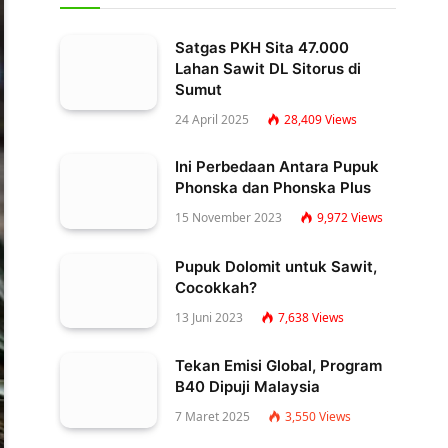
Satgas PKH Sita 47.000
Lahan Sawit DL Sitorus di
Sumut
24 April 2025
28,409
Views
Ini Perbedaan Antara Pupuk
Phonska dan Phonska Plus
15 November 2023
9,972
Views
Pupuk Dolomit untuk Sawit,
Cocokkah?
13 Juni 2023
7,638
Views
Tekan Emisi Global, Program
B40 Dipuji Malaysia
7 Maret 2025
3,550
Views