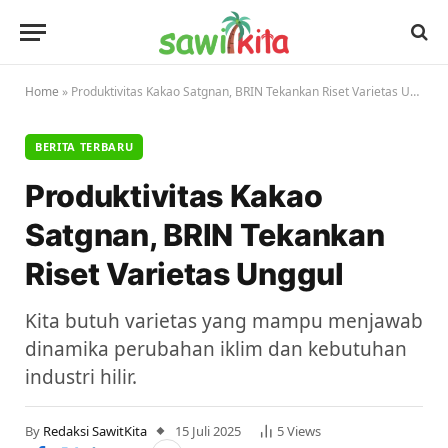
Home
»
Produktivitas Kakao Satgnan, BRIN Tekankan Riset Varietas Unggul
BERITA TERBARU
Produktivitas Kakao
Satgnan, BRIN Tekankan
Riset Varietas Unggul
Kita butuh varietas yang mampu menjawab
dinamika perubahan iklim dan kebutuhan
industri hilir.
By
Redaksi SawitKita
15 Juli 2025
5
Views