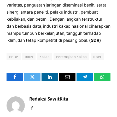
varietas, penguatan jaringan diseminasi benih, serta
sinergi antara peneliti, pelaku industri, pembuat
kebijakan, dan petani. Dengan langkah terstruktur
dan berbasis data, industri kakao nasional diharapkan
mampu tumbuh berkelanjutan, tangguh terhadap
iklim, dan tetap kompetitif di pasar global.
(SDR)
BPDP
BRIN
Kakao
Peremajaan Kakao
Riset
Facebook
Twitter
LinkedIn
Email
Telegram
WhatsA
Redaksi SawitKita
Facebook