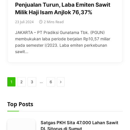
Penjualan Turun, Laba Emiten Sawit
Milik Haji Isam Anjlok 76,37%
23 Juli 2024
2 Mins Read
JAKARTA – PT Pradiksi Gunatama Tbk. (PGUN)
membukukan laba periode berjalan Rp10,57 miliar
pada semester I/2023. Laba emiten perkebunan
sawit…
Next
…
1
2
3
6
Top Posts
Satgas PKH Sita 47.000 Lahan Sawit
DL Sitorus di Sumut