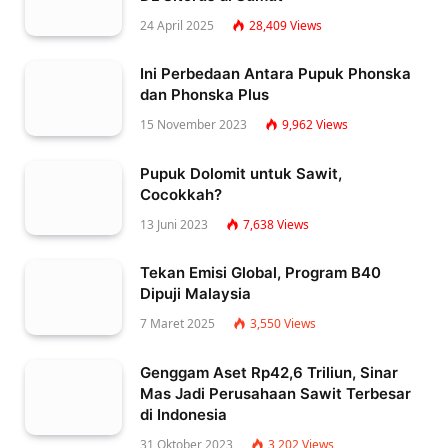
24 April 2025
28,409
Views
Ini Perbedaan Antara Pupuk Phonska
dan Phonska Plus
15 November 2023
9,962
Views
Pupuk Dolomit untuk Sawit,
Cocokkah?
13 Juni 2023
7,638
Views
Tekan Emisi Global, Program B40
Dipuji Malaysia
7 Maret 2025
3,550
Views
Genggam Aset Rp42,6 Triliun, Sinar
Mas Jadi Perusahaan Sawit Terbesar
di Indonesia
31 Oktober 2023
3,202
Views