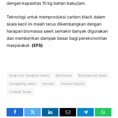
dengan kapasitas 10 kg bahan baku/jam.
Teknologi untuk memproduksi carbon black dalam
skala kecil ini masih terus dikembangkan dengan
harapan biomassa sawit semakin banyak digunakan
dan memberikan dampak besar bagi perekonomian
masyarakat.
(EFS)
Asap Cair Tangkos Sawit
Biomassa
Biomaterial sawit
Cangkang sawit
Inovasi
Inovasi digital
Limbah Sawit
Facebook
Twitter
LinkedIn
Email
Telegram
WhatsA