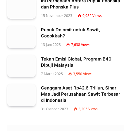
Ini Perbedaan Antara Pupuk Phonska
dan Phonska Plus
15 November 2023
9,982
Views
Pupuk Dolomit untuk Sawit,
Cocokkah?
13 Juni 2023
7,638
Views
Tekan Emisi Global, Program B40
Dipuji Malaysia
7 Maret 2025
3,550
Views
Genggam Aset Rp42,6 Triliun, Sinar
Mas Jadi Perusahaan Sawit Terbesar
di Indonesia
31 Oktober 2023
3,205
Views