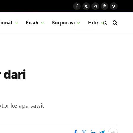
Facebook
X
Instagram
Pinterest
Vimeo
(Twitter)
ional
Kisah
Korporasi
Hilir
BUTTON
 dari
tor kelapa sawit