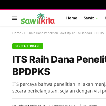
Home
Sawit
Home
»
ITS Raih Dana Penelitian Sawit Rp 12,3 Miliar dari BPDPKS
BERITA TERBARU
ITS Raih Dana Penelit
BPDPKS
ITS percaya bahwa penelitian ini akan men
secara berkelanjutan, sejalan dengan visi 
By
Redaksi SawitKita
29 September 2023
150
Views