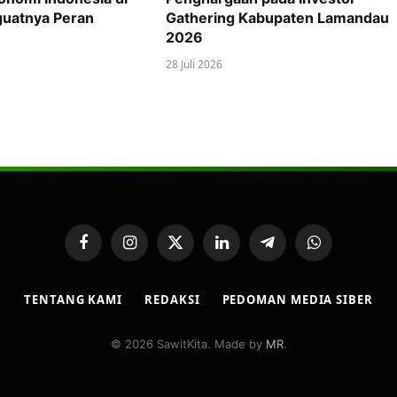
uatnya Peran
Gathering Kabupaten Lamandau
2026
28 Juli 2026
Facebook
Instagram
X
LinkedIn
Telegram
WhatsApp
(Twitter)
TENTANG KAMI
REDAKSI
PEDOMAN MEDIA SIBER
© 2026 SawitKita. Made by
MR
.