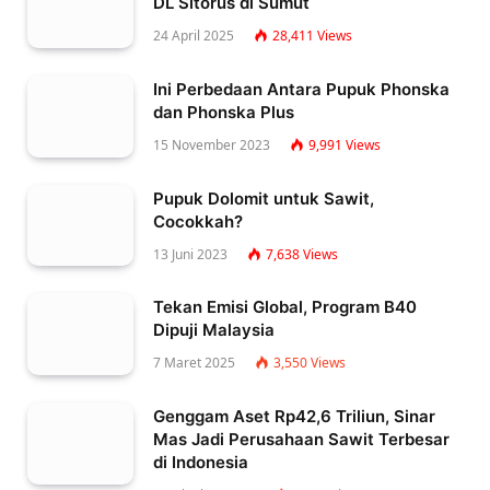
DL Sitorus di Sumut
24 April 2025
28,411
Views
Ini Perbedaan Antara Pupuk Phonska
dan Phonska Plus
15 November 2023
9,991
Views
Pupuk Dolomit untuk Sawit,
Cocokkah?
13 Juni 2023
7,638
Views
Tekan Emisi Global, Program B40
Dipuji Malaysia
7 Maret 2025
3,550
Views
Genggam Aset Rp42,6 Triliun, Sinar
Mas Jadi Perusahaan Sawit Terbesar
di Indonesia