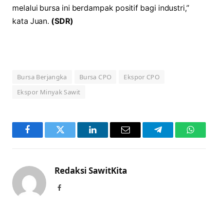
melalui bursa ini berdampak positif bagi industri,”
kata Juan.
(SDR)
Bursa Berjangka
Bursa CPO
Ekspor CPO
Ekspor Minyak Sawit
Facebook
Twitter
LinkedIn
Email
Telegram
WhatsA
Redaksi SawitKita
Facebook