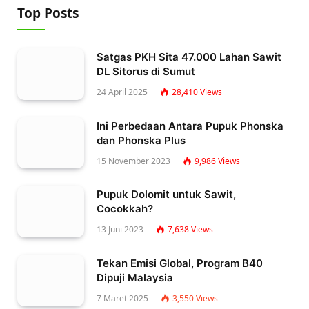
Top Posts
Satgas PKH Sita 47.000 Lahan Sawit
DL Sitorus di Sumut
24 April 2025
28,410
Views
Ini Perbedaan Antara Pupuk Phonska
dan Phonska Plus
15 November 2023
9,986
Views
Pupuk Dolomit untuk Sawit,
Cocokkah?
13 Juni 2023
7,638
Views
Tekan Emisi Global, Program B40
Dipuji Malaysia
7 Maret 2025
3,550
Views