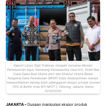
Kapolri Listyo Sigit Prabowo (tengah) bersama Menteri
Perindustrian Agus Gumiwang Kartasasmita (dua kiri), Dirjen Bea
Cukai Djaka Budi Utama (kiri) dan Direktur Utama Badan
Pengelola Dana Perkebunan (BPDP) Eddy Abdurachman (kanan)
memperlihatkan barang bukti pelanggaran ekspor produk turunan
CPO di Buffer Area MTI NPCT 1, Cilincing, Jakarta, Kamis
(5/10/2025)
JAKARTA –
Dugaan manipulasi ekspor produk