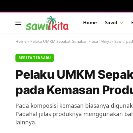
Home
Sawit
Home
»
Pelaku UMKM Sepakat Gunakan Frasa “Minyak Sawit” pa
BERITA TERBARU
Pelaku UMKM Sepaka
pada Kemasan Prod
Pada komposisi kemasan biasanya digunakan
Padahal jelas produknya menggunakan baha
lainnya.