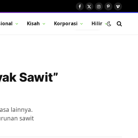
Facebook
X
Instagram
Pinterest
Vimeo
(Twitter)
ional
Kisah
Korporasi
Hilir
BUTTON
ak Sawit”
asa lainnya.
urunan sawit