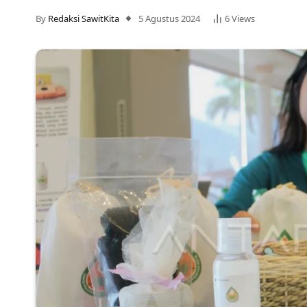
By
Redaksi SawitKita
5 Agustus 2024
6
Views