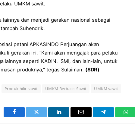
 pelaku UMKM sawit.
a lainnya dan menjadi gerakan nasional sebagai
” tambah Suhendrik.
osiasi petani APKASINDO Perjuangan akan
uti gerakan ini. “Kami akan mengajak para pelaku
lainnya seperti KADIN, ISMI, dan lain-lain, untuk
emasan produknya,” tegas Sulaiman.
(SDR)
Produk hilir sawit
UMKM Berbasis Sawit
UMKM sawit
Facebook
Twitter
LinkedIn
Email
Telegram
Wha