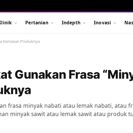
Klinik
Pertanian
Indepth
Inovasi
Nas
da Kemasan Produknya
t Gunakan Frasa “Miny
uknya
 frasa minyak nabati atau lemak nabati, atau fr
n minyak sawit atau lemak sawit atau produk t