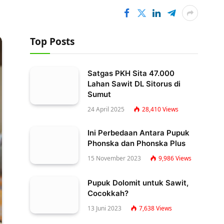
Top Posts
Satgas PKH Sita 47.000
Lahan Sawit DL Sitorus di
Sumut
24 April 2025
28,410
Views
Ini Perbedaan Antara Pupuk
Phonska dan Phonska Plus
15 November 2023
9,986
Views
Pupuk Dolomit untuk Sawit,
Cocokkah?
13 Juni 2023
7,638
Views