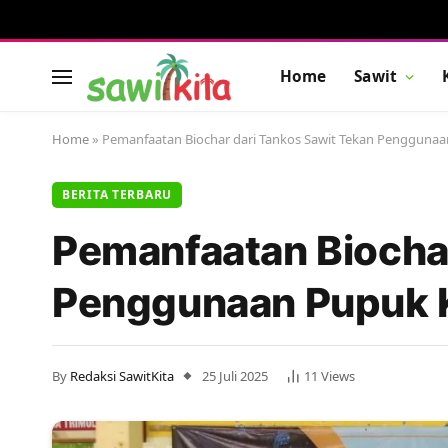
Home
Sawit
Home
»
Pemanfaatan Biochar dari Tankos Sawit Tekan Penggunaa
BERITA TERBARU
Pemanfaatan Biochar
Penggunaan Pupuk 
By
Redaksi SawitKita
25 Juli 2025
11
Views