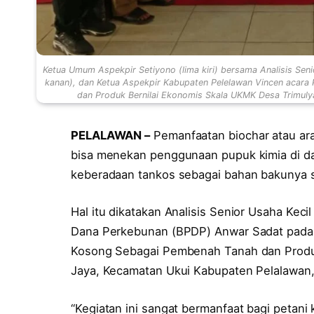
Ketua Umum Aspekpir Setiyono (lima kiri) bersama Analisis Sen
kanan), dan Ketua Aspekpir Kabupaten Pelelawan Vincen acara
dan Produk Bernilai Ekonomis Skala UKMK Desa Trimuly
PELALAWAN –
Pemanfaatan biochar atau aran
bisa menekan penggunaan pupuk kimia di d
keberadaan tankos sebagai bahan bakunya 
Hal itu dikatakan Analisis Senior Usaha Ke
Dana Perkebunan (BPDP) Anwar Sadat pada 
Kosong Sebagai Pembenah Tanah dan Produk
Jaya, Kecamatan Ukui Kabupaten Pelalawan,
“Kegiatan ini sangat bermanfaat bagi petan