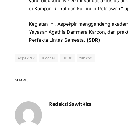
yang didukung BPDP ini sangat antusias diiku
di Kampar, Rohul dan kali ini di Pelalawan,” u
Kegiatan ini, Aspekpir menggandeng akademisi
Yayasan Agathis Dammara Karbon, dan prakti
Perfekta Lintas Semesta.
(SDR)
AspekPIR
Biochar
BPDP
tankos
SHARE.
Redaksi SawitKita