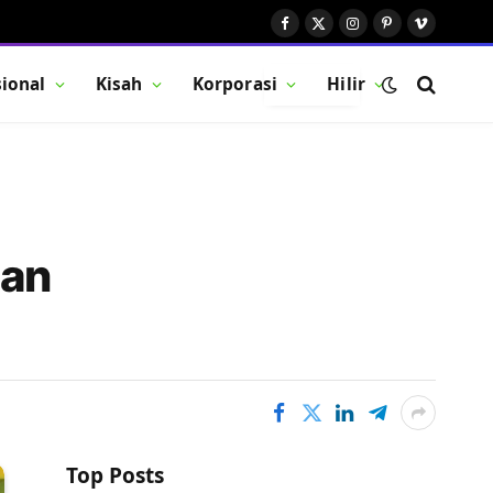
Facebook
X
Instagram
Pinterest
Vimeo
(Twitter)
ional
Kisah
Korporasi
Hilir
BUTTON
kan
Top Posts