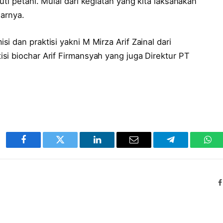
ti petani. Mulai dari kegiatan yang kita laksanakan
jarnya.
 dan praktisi yakni M Mirza Arif Zainal dari
si biochar Arif Firmansyah yang juga Direktur PT
Facebook
Twitter
LinkedIn
Email
Telegram
Wha