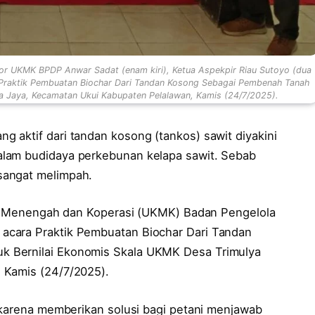
ior UKMK BPDP Anwar Sadat (enam kiri), Ketua Aspekpir Riau Sutoyo (dua
 Praktik Pembuatan Biochar Dari Tandan Kosong Sebagai Pembenah Tanah
a Jaya, Kecamatan Ukui Kabupaten Pelalawan, Kamis (24/7/2025).
g aktif dari tandan kosong (tankos) sawit diyakini
alam budidaya perkebunan kelapa sawit. Sebab
sangat melimpah.
cil Menengah dan Koperasi (UKMK) Badan Pengelola
acara Praktik Pembuatan Biochar Dari Tandan
 Bernilai Ekonomis Skala UKMK Desa Trimulya
 Kamis (24/7/2025).
i karena memberikan solusi bagi petani menjawab