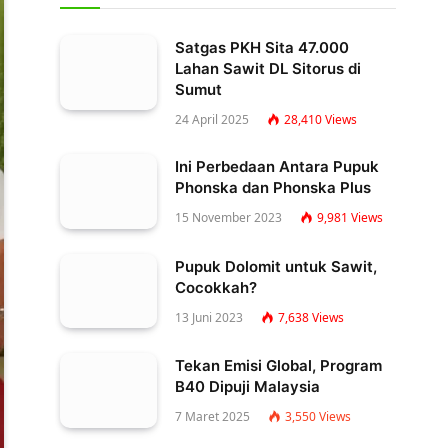
Satgas PKH Sita 47.000
Lahan Sawit DL Sitorus di
Sumut
24 April 2025
28,410
Views
Ini Perbedaan Antara Pupuk
Phonska dan Phonska Plus
15 November 2023
9,981
Views
Pupuk Dolomit untuk Sawit,
Cocokkah?
13 Juni 2023
7,638
Views
Tekan Emisi Global, Program
B40 Dipuji Malaysia
7 Maret 2025
3,550
Views