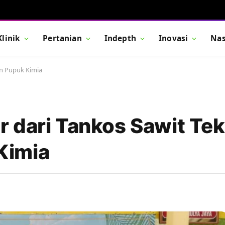
Klinik
Pertanian
Indepth
Inovasi
Nas
n Pupuk Kimia
 dari Tankos Sawit Te
Kimia