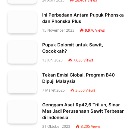
24 April 2025
28,409
Views
Ini Perbedaan Antara Pupuk Phonska
dan Phonska Plus
15 November 2023
9,976
Views
Pupuk Dolomit untuk Sawit,
Cocokkah?
13 Juni 2023
7,638
Views
Tekan Emisi Global, Program B40
Dipuji Malaysia
7 Maret 2025
3,550
Views
Genggam Aset Rp42,6 Triliun, Sinar
Mas Jadi Perusahaan Sawit Terbesar
di Indonesia
31 Oktober 2023
3,205
Views