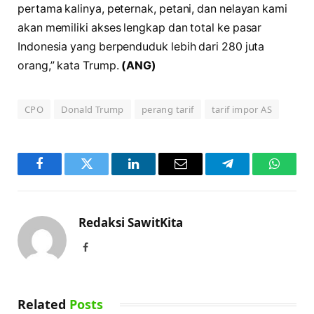
pertama kalinya, peternak, petani, dan nelayan kami
akan memiliki akses lengkap dan total ke pasar
Indonesia yang berpenduduk lebih dari 280 juta
orang,” kata Trump.
(ANG)
CPO
Donald Trump
perang tarif
tarif impor AS
Facebook
Twitter
LinkedIn
Email
Telegram
WhatsA
Redaksi SawitKita
Facebook
Related
Posts