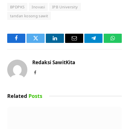
BPDPKS
Inovasi
IPB University
tandan kosong sawit
Facebook
Twitter
LinkedIn
Email
Telegram
WhatsA
Redaksi SawitKita
Facebook
Related
Posts