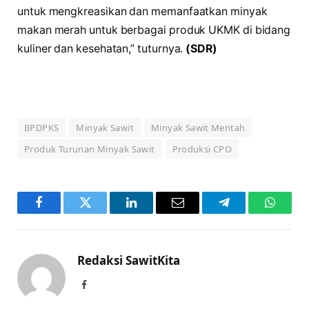
untuk mengkreasikan dan memanfaatkan minyak
makan merah untuk berbagai produk UKMK di bidang
kuliner dan kesehatan,” tuturnya.
(SDR)
BPDPKS
Minyak Sawit
Minyak Sawit Mentah
Produk Turunan Minyak Sawit
Produksi CPO
Facebook
Twitter
LinkedIn
Email
Telegram
WhatsA
Redaksi SawitKita
Facebook