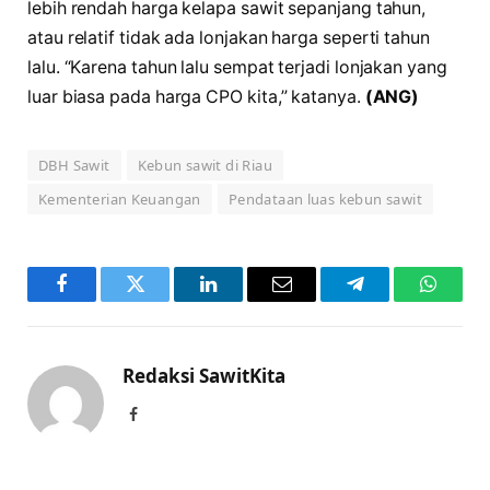
lebih rendah harga kelapa sawit sepanjang tahun,
atau relatif tidak ada lonjakan harga seperti tahun
lalu. “Karena tahun lalu sempat terjadi lonjakan yang
luar biasa pada harga CPO kita,” katanya.
(ANG)
DBH Sawit
Kebun sawit di Riau
Kementerian Keuangan
Pendataan luas kebun sawit
Facebook
Twitter
LinkedIn
Email
Telegram
WhatsA
Redaksi SawitKita
Facebook