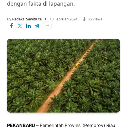
dengan fakta di lapangan.
By
Redaksi SawitKita
13 Februari 2024
36
Views
PEKANBARU
– Pemerintah Provinsi (Pemprov) Riau