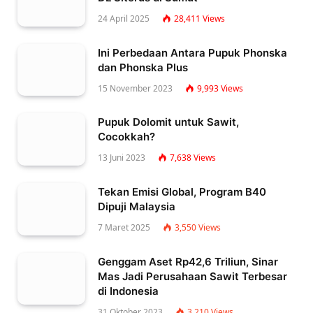
24 April 2025
28,411
Views
Ini Perbedaan Antara Pupuk Phonska
dan Phonska Plus
15 November 2023
9,993
Views
Pupuk Dolomit untuk Sawit,
Cocokkah?
13 Juni 2023
7,638
Views
Tekan Emisi Global, Program B40
Dipuji Malaysia
7 Maret 2025
3,550
Views
Genggam Aset Rp42,6 Triliun, Sinar
Mas Jadi Perusahaan Sawit Terbesar
di Indonesia
31 Oktober 2023
3,210
Views