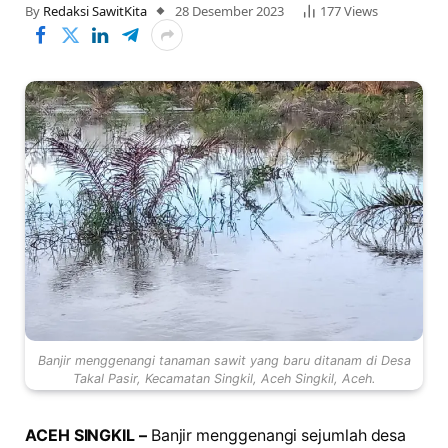
By
Redaksi SawitKita
28 Desember 2023
177
Views
Banjir menggenangi tanaman sawit yang baru ditanam di Desa
Takal Pasir, Kecamatan Singkil, Aceh Singkil, Aceh.
ACEH SINGKIL –
Banjir menggenangi sejumlah desa