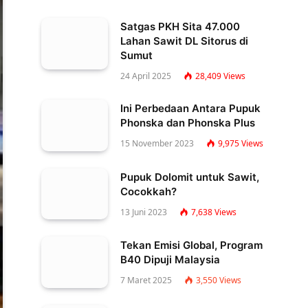
Satgas PKH Sita 47.000
Lahan Sawit DL Sitorus di
Sumut
24 April 2025
28,409
Views
Ini Perbedaan Antara Pupuk
Phonska dan Phonska Plus
15 November 2023
9,975
Views
Pupuk Dolomit untuk Sawit,
Cocokkah?
13 Juni 2023
7,638
Views
Tekan Emisi Global, Program
B40 Dipuji Malaysia
7 Maret 2025
3,550
Views