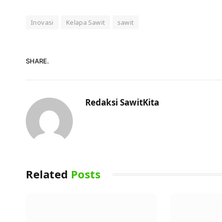
Inovasi
Kelapa Sawit
sawit
SHARE.
Redaksi SawitKita
Related
Posts