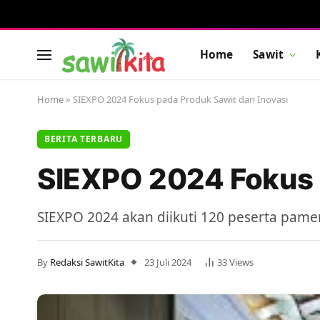
Home
Sawit
Home
»
SIEXPO 2024 Fokus pada Produk Sawit dan Inovasi
BERITA TERBARU
SIEXPO 2024 Fokus 
SIEXPO 2024 akan diikuti 120 peserta pame
By
Redaksi SawitKita
23 Juli 2024
33
Views