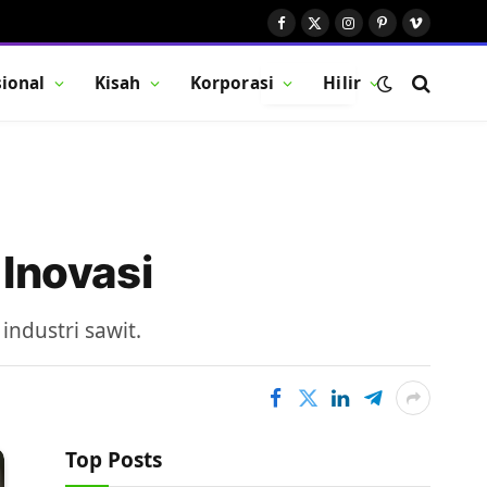
Facebook
X
Instagram
Pinterest
Vimeo
(Twitter)
ional
Kisah
Korporasi
Hilir
BUTTON
Inovasi
ndustri sawit.
Top Posts