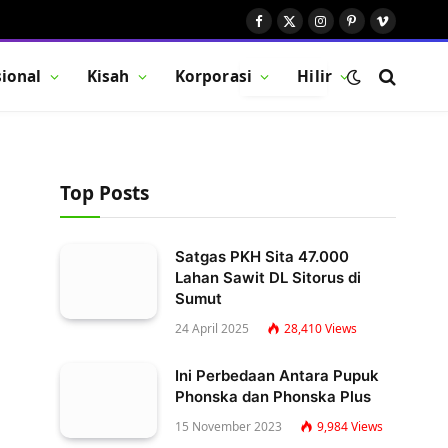
Facebook
X
Instagram
Pinterest
Vimeo
(Twitter)
ional
Kisah
Korporasi
Hilir
BUTTON
Top Posts
Satgas PKH Sita 47.000
Lahan Sawit DL Sitorus di
Sumut
24 April 2025
28,410
Views
Ini Perbedaan Antara Pupuk
Phonska dan Phonska Plus
15 November 2023
9,984
Views