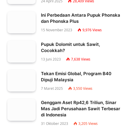
24 April 2025
28,409
Views
Ini Perbedaan Antara Pupuk Phonska
dan Phonska Plus
15 November 2023
9,976
Views
Pupuk Dolomit untuk Sawit,
Cocokkah?
13 Juni 2023
7,638
Views
Tekan Emisi Global, Program B40
Dipuji Malaysia
7 Maret 2025
3,550
Views
Genggam Aset Rp42,6 Triliun, Sinar
Mas Jadi Perusahaan Sawit Terbesar
di Indonesia
31 Oktober 2023
3,205
Views