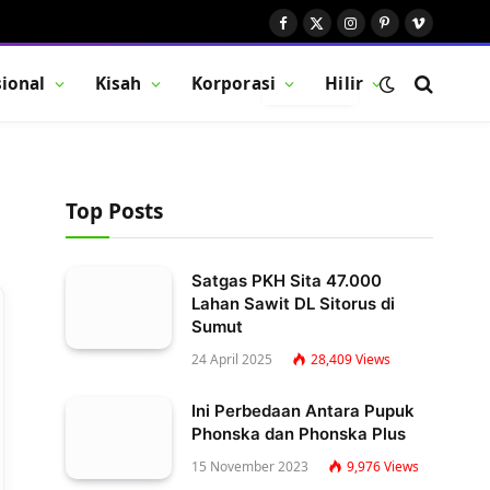
Facebook
X
Instagram
Pinterest
Vimeo
(Twitter)
ional
Kisah
Korporasi
Hilir
BUTTON
Top Posts
Satgas PKH Sita 47.000
Lahan Sawit DL Sitorus di
Sumut
24 April 2025
28,409
Views
Ini Perbedaan Antara Pupuk
Phonska dan Phonska Plus
15 November 2023
9,976
Views