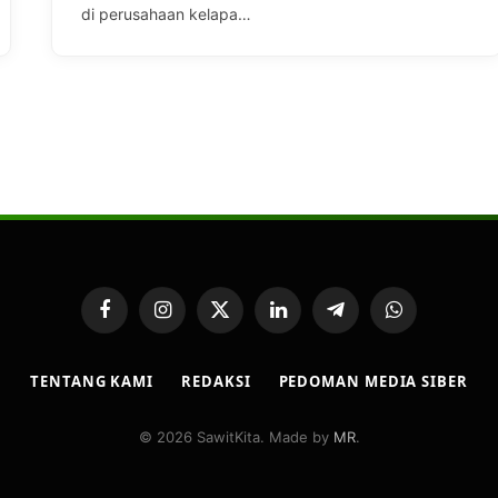
di perusahaan kelapa…
Facebook
Instagram
X
LinkedIn
Telegram
WhatsApp
(Twitter)
TENTANG KAMI
REDAKSI
PEDOMAN MEDIA SIBER
© 2026 SawitKita. Made by
MR
.