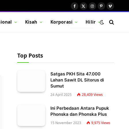
Facebook
X
Instagram
Pinterest
Vimeo
(Twitter)
ional
Kisah
Korporasi
Hilir
BUTTON
Top Posts
Satgas PKH Sita 47.000
Lahan Sawit DL Sitorus di
Sumut
24 April 2025
28,409
Views
Ini Perbedaan Antara Pupuk
Phonska dan Phonska Plus
15 November 2023
9,975
Views