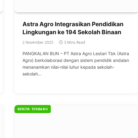
Astra Agro Integrasikan Pendidikan
Lingkungan ke 194 Sekolah Binaan
2 November 2025
3 Mins Read
PANGKALAN BUN – PT Astra Agro Lestari Tbk (Astra
Agro) berkolaborasi dengan sistem pendidik andalan
menanamkan nilai-nilai luhur kepada sekolah-
sekolah…
BERITA TERBARU