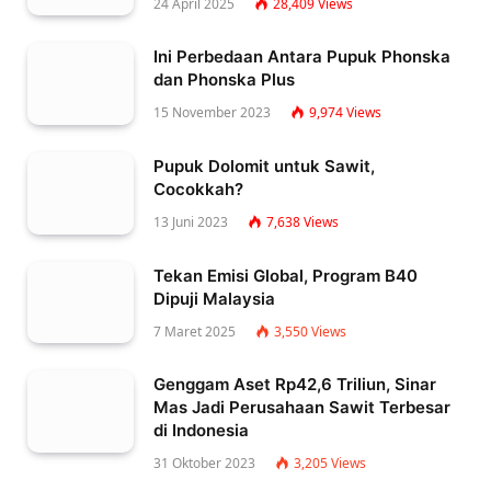
24 April 2025
28,409
Views
Ini Perbedaan Antara Pupuk Phonska
dan Phonska Plus
15 November 2023
9,974
Views
Pupuk Dolomit untuk Sawit,
Cocokkah?
13 Juni 2023
7,638
Views
Tekan Emisi Global, Program B40
Dipuji Malaysia
7 Maret 2025
3,550
Views
Genggam Aset Rp42,6 Triliun, Sinar
Mas Jadi Perusahaan Sawit Terbesar
di Indonesia
31 Oktober 2023
3,205
Views