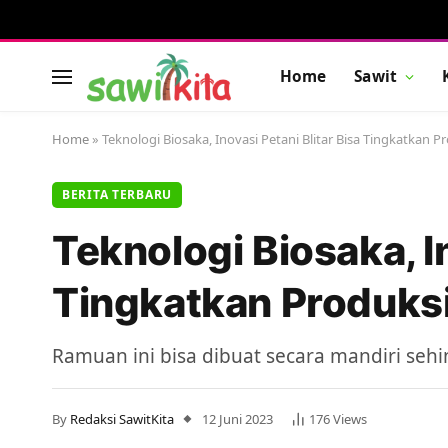
Home
Sawit
Home
»
Teknologi Biosaka, Inovasi Petani Blitar Bisa Tingkatkan P
BERITA TERBARU
Teknologi Biosaka, In
Tingkatkan Produksi
Ramuan ini bisa dibuat secara mandiri s
By
Redaksi SawitKita
12 Juni 2023
176
Views