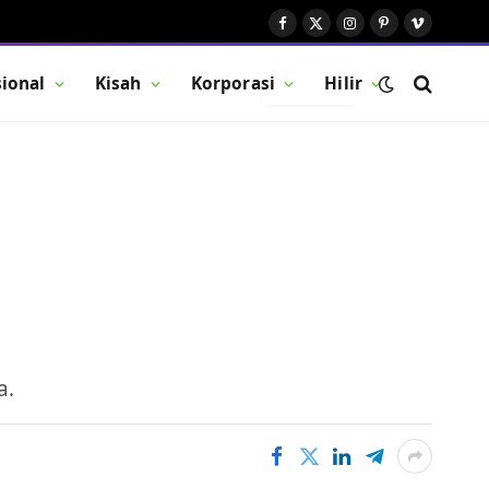
Facebook
X
Instagram
Pinterest
Vimeo
(Twitter)
ional
Kisah
Korporasi
Hilir
BUTTON
a.