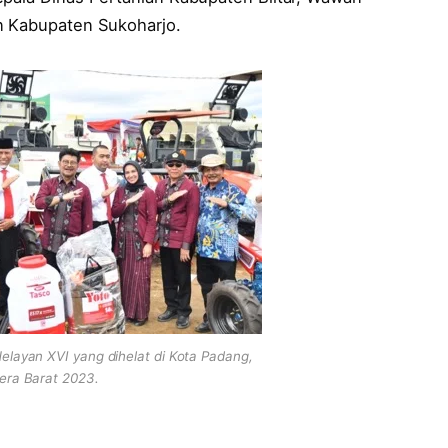
n Kabupaten Sukoharjo.
elayan XVI yang dihelat di Kota Padang,
ra Barat 2023.