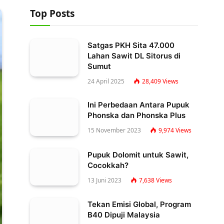
Top Posts
Satgas PKH Sita 47.000
Lahan Sawit DL Sitorus di
Sumut
24 April 2025
28,409
Views
Ini Perbedaan Antara Pupuk
Phonska dan Phonska Plus
15 November 2023
9,974
Views
Pupuk Dolomit untuk Sawit,
Cocokkah?
13 Juni 2023
7,638
Views
Tekan Emisi Global, Program
B40 Dipuji Malaysia