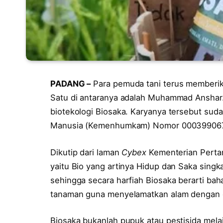
PADANG –
Para pemuda tani terus memberika
Satu di antaranya adalah Muhammad Anshar.
biotekologi Biosaka. Karyanya tersebut sud
Manusia (Kemenhumkam) Nomor 000399067
Dikutip dari laman
Cybex
Kementerian Pertan
yaitu Bio yang artinya Hidup dan Saka singk
sehingga secara harfiah Biosaka berarti baha
tanaman guna menyelamatkan alam dengan c
Biosaka bukanlah pupuk atau pestisida melai