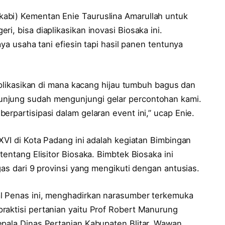
abi) Kementan Enie Tauruslina Amarullah untuk
i, bisa diaplikasikan inovasi Biosaka ini.
aya usaha tani efiesin tapi hasil panen tentunya
 aplikasikan di mana kacang hijau tumbuh bagus dan
unjung sudah mengunjungi gelar percontohan kami.
erpartisipasi dalam gelaran event ini,” ucap Enie.
 XVI di Kota Padang ini adalah kegiatan Bimbingan
tentang Elisitor Biosaka. Bimbtek Biosaka ini
gas dari 9 provinsi yang mengikuti dengan antusias.
al Penas ini, menghadirkan narasumber terkemuka
raktisi pertanian yaitu Prof Robert Manurung
epala Dinas Pertanian Kabupaten Blitar, Wawan