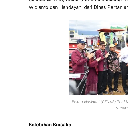
Widianto dan Handayani dari Dinas Pertania
Pekan Nasional (PENAS) Tani N
Sumate
Kelebihan Biosaka