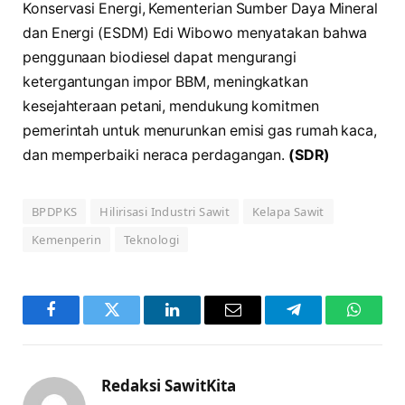
Konservasi Energi, Kementerian Sumber Daya Mineral
dan Energi (ESDM) Edi Wibowo menyatakan bahwa
penggunaan biodiesel dapat mengurangi
ketergantungan impor BBM, meningkatkan
kesejahteraan petani, mendukung komitmen
pemerintah untuk menurunkan emisi gas rumah kaca,
dan memperbaiki neraca perdagangan.
(SDR)
BPDPKS
Hilirisasi Industri Sawit
Kelapa Sawit
Kemenperin
Teknologi
Facebook
Twitter
LinkedIn
Email
Telegram
WhatsA
Redaksi SawitKita