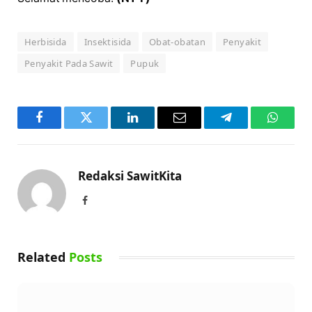
Herbisida
Insektisida
Obat-obatan
Penyakit
Penyakit Pada Sawit
Pupuk
Facebook
Twitter
LinkedIn
Email
Telegram
WhatsA
Redaksi SawitKita
Facebook
Related
Posts