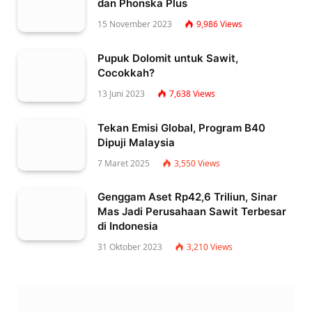
dan Phonska Plus
15 November 2023
9,986
Views
Pupuk Dolomit untuk Sawit,
Cocokkah?
13 Juni 2023
7,638
Views
Tekan Emisi Global, Program B40
Dipuji Malaysia
7 Maret 2025
3,550
Views
Genggam Aset Rp42,6 Triliun, Sinar
Mas Jadi Perusahaan Sawit Terbesar
di Indonesia
31 Oktober 2023
3,210
Views