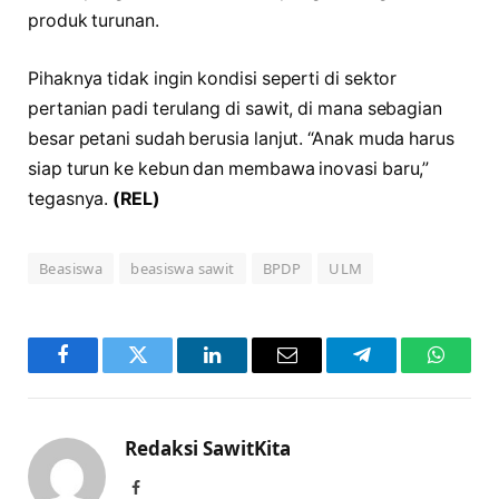
produk turunan.
Pihaknya tidak ingin kondisi seperti di sektor
pertanian padi terulang di sawit, di mana sebagian
besar petani sudah berusia lanjut. “Anak muda harus
siap turun ke kebun dan membawa inovasi baru,”
tegasnya.
(REL)
Beasiswa
beasiswa sawit
BPDP
ULM
Facebook
Twitter
LinkedIn
Email
Telegram
WhatsA
Redaksi SawitKita
Facebook