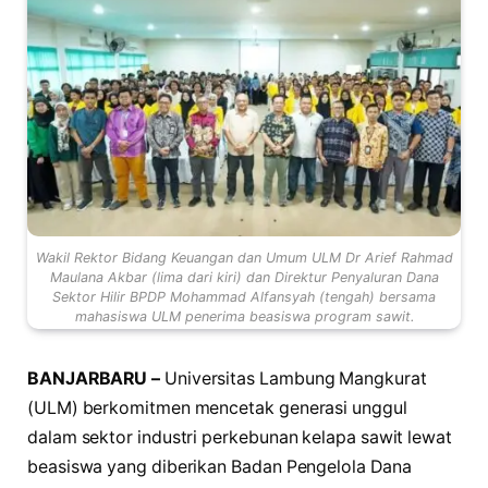
Wakil Rektor Bidang Keuangan dan Umum ULM Dr Arief Rahmad
Maulana Akbar (lima dari kiri) dan Direktur Penyaluran Dana
Sektor Hilir BPDP Mohammad Alfansyah (tengah) bersama
mahasiswa ULM penerima beasiswa program sawit.
BANJARBARU –
Universitas Lambung Mangkurat
(ULM) berkomitmen mencetak generasi unggul
dalam sektor industri perkebunan kelapa sawit lewat
beasiswa yang diberikan Badan Pengelola Dana