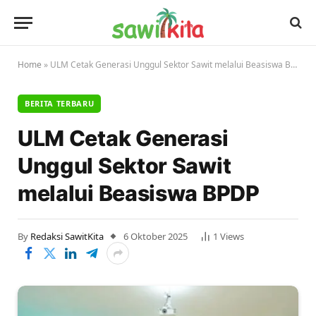
Home
»
ULM Cetak Generasi Unggul Sektor Sawit melalui Beasiswa BPDP
BERITA TERBARU
ULM Cetak Generasi
Unggul Sektor Sawit
melalui Beasiswa BPDP
By
Redaksi SawitKita
6 Oktober 2025
1
Views