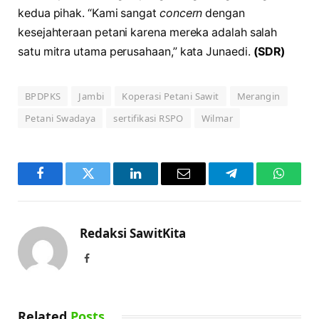
kedua pihak. “Kami sangat
concern
dengan
kesejahteraan petani karena mereka adalah salah
satu mitra utama perusahaan,” kata Junaedi.
(SDR)
BPDPKS
Jambi
Koperasi Petani Sawit
Merangin
Petani Swadaya
sertifikasi RSPO
Wilmar
Facebook
Twitter
LinkedIn
Email
Telegram
WhatsA
Redaksi SawitKita
Facebook
Related
Posts