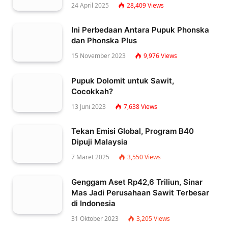
24 April 2025
28,409
Views
Ini Perbedaan Antara Pupuk Phonska
dan Phonska Plus
15 November 2023
9,976
Views
Pupuk Dolomit untuk Sawit,
Cocokkah?
13 Juni 2023
7,638
Views
Tekan Emisi Global, Program B40
Dipuji Malaysia
7 Maret 2025
3,550
Views
Genggam Aset Rp42,6 Triliun, Sinar
Mas Jadi Perusahaan Sawit Terbesar
di Indonesia
31 Oktober 2023
3,205
Views