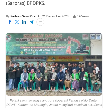
(Sarpras) BPDPKS.
By
Redaksi SawitKita
21 Desember 2023
19
Views
Petani sawit swadaya anggota Koperasi Perkasa Nalo Tantan
(KPNT) Kabupaten Merangin, Jambi mengikuti pelatihan sertifikasi