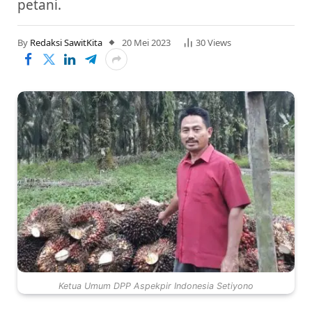
petani.
By
Redaksi SawitKita
20 Mei 2023
30
Views
Ketua Umum DPP Aspekpir Indonesia Setiyono