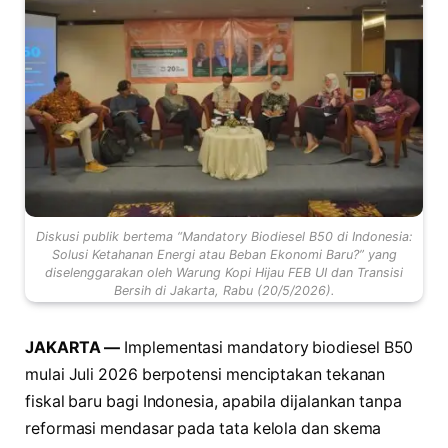
Diskusi publik bertema “Mandatory Biodiesel B50 di Indonesia:
Solusi Ketahanan Energi atau Beban Ekonomi Baru?” yang
diselenggarakan oleh Warung Kopi Hijau FEB UI dan Transisi
Bersih di Jakarta, Rabu (20/5/2026).
JAKARTA —
Implementasi mandatory biodiesel B50
mulai Juli 2026 berpotensi menciptakan tekanan
fiskal baru bagi Indonesia, apabila dijalankan tanpa
reformasi mendasar pada tata kelola dan skema